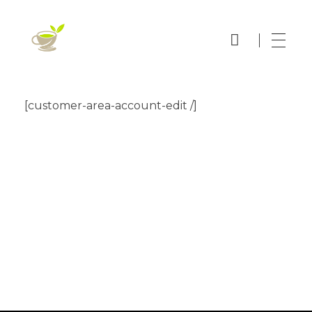
Thee Online Bestellen
Echt Thee
[customer-area-account-edit /]