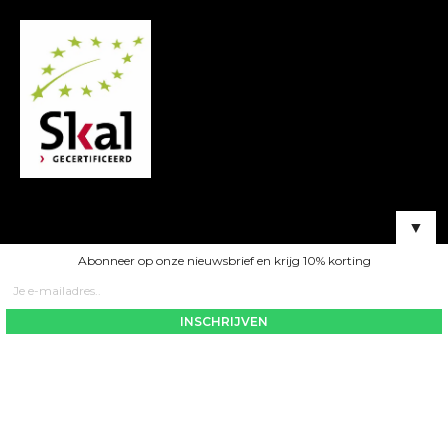
▼
Abonneer op onze nieuwsbrief en krijg 10% korting
Contact
©2023. Theeonlinebestellen.nl All Rights Reserved.
Open
chaty