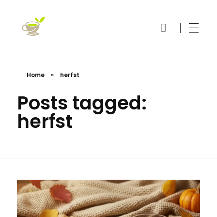
Thee Online Bestellen
Echt Thee
Home
»
herfst
Posts tagged:
herfst