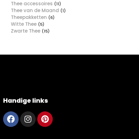
Thee accessoires
(11)
Thee van de Maand
(1)
Theepakketten
(6)
Witte Thee
(5)
Zwarte Thee
(15)
Handige links