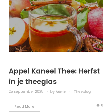
Appel Kaneel Thee: Herfst
in je theeglas
25 september 2025
by
Theeblog
Admin
0
Read More