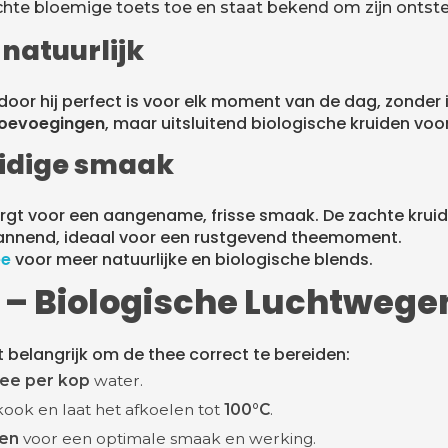
ichte bloemige toets toe en staat bekend om zijn ont
 natuurlijk
door hij perfect is voor elk moment van de dag, zonder 
toevoegingen
, maar uitsluitend biologische kruiden voo
uidige smaak
rgt voor een aangename, frisse smaak. De zachte kruidig
nnend, ideaal voor een rustgevend theemoment.
ee
voor meer natuurlijke en biologische blends.
e – Biologische Luchtwege
 belangrijk om de thee correct te bereiden:
hee per kop
water.
ook en laat het afkoelen tot
100°C
.
ken
voor een optimale smaak en werking.