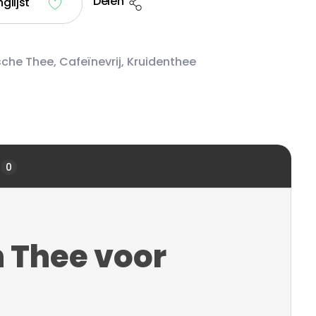
Delen
glijst
sche Thee
,
Cafeïnevrij
,
Kruidenthee
0
 Thee voor