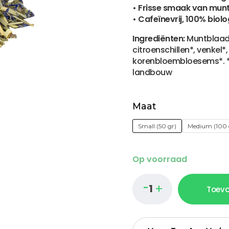
• Frisse smaak van munt
• Cafeïnevrij, 100% biol
Ingrediënten:
Muntblaadj
citroenschillen*, venkel*, 
korenbloembloesems*. *
landbouw
Maat
Small (50 gr)
Medium (100 
Op voorraad
Toev