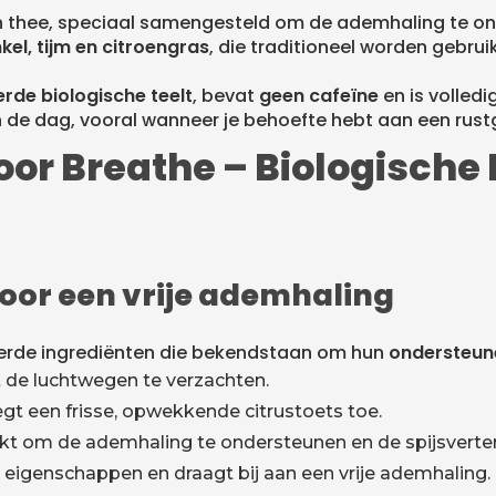
n thee, speciaal samengesteld om de ademhaling te ond
kel, tijm en citroengras
, die traditioneel worden gebru
rde biologische teelt
, bevat
geen cafeïne
en is volled
n de dag, vooral wanneer je behoefte hebt aan een rus
or Breathe – Biologisch
voor een vrije ademhaling
eerde ingrediënten die bekendstaan om hun
ondersteun
t de luchtwegen te verzachten.
gt een frisse, opwekkende citrustoets toe.
ikt om de ademhaling te ondersteunen en de spijsverter
eigenschappen en draagt bij aan een vrije ademhaling.