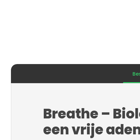
Be
Breathe – Bio
een vrije ade