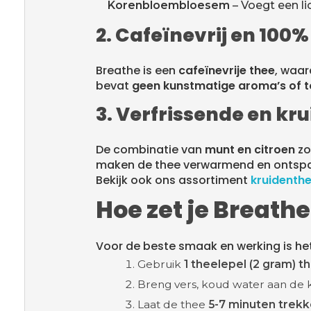
Korenbloembloesem
– Voegt een l
2. Cafeïnevrij en 100%
Breathe is een
cafeïnevrije thee
, waar
bevat
geen kunstmatige aroma’s of 
3. Verfrissende en kr
De combinatie van
munt en citroen
zo
maken de thee verwarmend en ontspa
Bekijk ook ons assortiment
kruidenth
Hoe zet je Breath
Voor de beste smaak en werking is het
Gebruik
1 theelepel (2 gram) t
Breng vers, koud water aan de k
Laat de thee
5-7 minuten trek