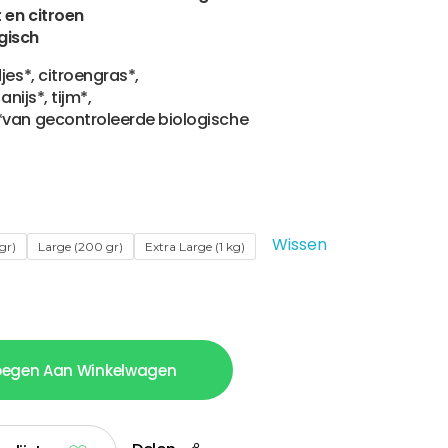
 en citroen
ogisch
es*, citroengras*,
anijs*, tijm*,
van gecontroleerde biologische
Wissen
gr)
Large (200 gr)
Extra Large (1 kg)
oegen Aan Winkelwagen